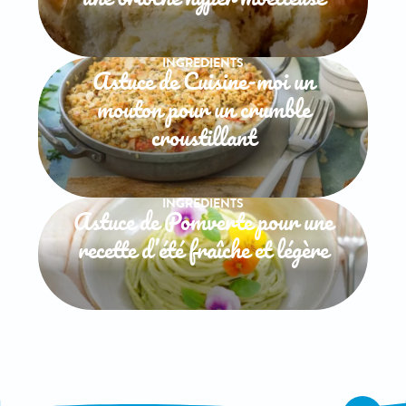
INGREDIENTS
Astuce de Cuisine-moi un
mouton pour un crumble
croustillant
INGREDIENTS
Astuce de Pomverte pour une
recette d’été fraîche et légère