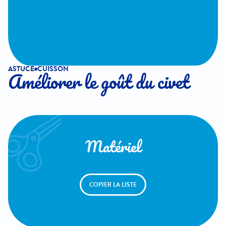
ASTUCE
CUISSON
Améliorer le goût du civet
Matériel
COPIER LA LISTE