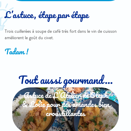
L’astuce, étape par étape
Trois cuillerées à soupe de café très fort dans le vin de cuisson
améliorent le goût du civet.
Tadam !
Tout aussi gourmand...
CUISSON
Astuce de L’Atelier de Steph
& Lolie pour des amandes bien
croustillantes