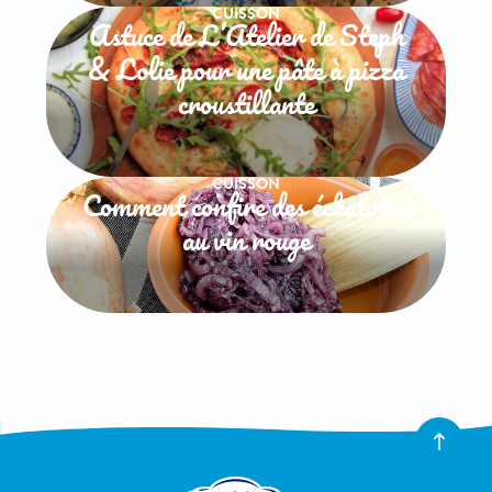
CUISSON
Astuce de L’Atelier de Steph
& Lolie pour une pâte à pizza
croustillante
CUISSON
Comment confire des échalotes
au vin rouge