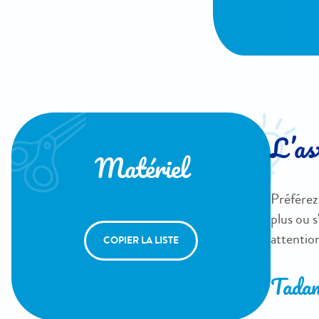
L’as
Matériel
Préférez 
plus ou s
attention
COPIER LA LISTE
Tadam