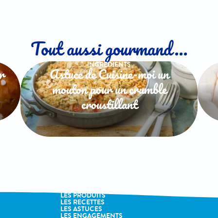
Tout aussi gourmand...
INGREDIENTS
r
Astuce de Cuisine-moi un
mouton pour un crumble
croustillant
LA MARQUE
LES PRODUITS
LES RECETTES
LES ASTUCES
LES ENGAGEMENTS