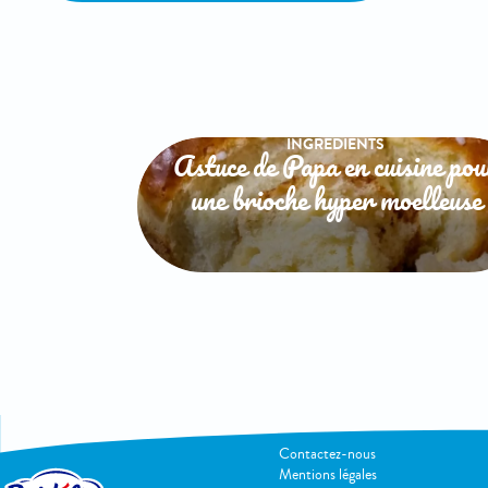
INGREDIENTS
Astuce de Papa en cuisine pou
une brioche hyper moelleuse
INFOS PRATIQUES
Contactez-nous
Mentions légales