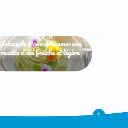
INGREDIENTS
Astuce de Pomverte pour une
recette d’été fraîche et légère