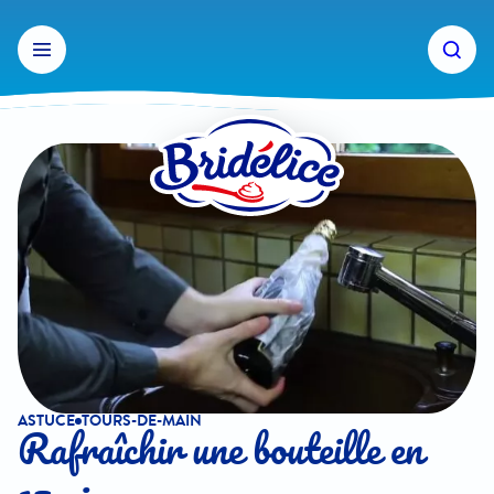
Aller
au
contenu
ASTUCE
TOURS-DE-MAIN
Rafraîchir une bouteille en