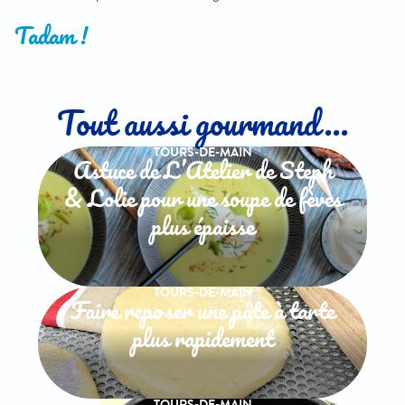
Tadam !
Tout aussi gourmand...
TOURS-DE-MAIN
Astuce de L’Atelier de Steph
& Lolie pour une soupe de fèves
plus épaisse
TOURS-DE-MAIN
Faire reposer une pâte à tarte
plus rapidement
TOURS-DE-MAIN