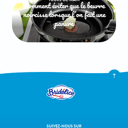
Comment éviter que le beurre
noircisse lorsque l’on fait une
panure
SUIVEZ-NOUS SUR