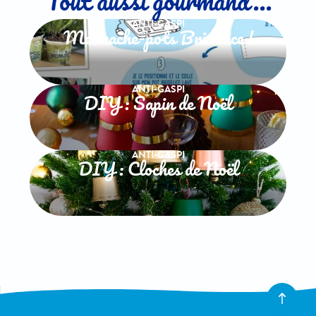
Tout aussi gourmand...
ANTI-GASPI
Mes cache-pots Bridélice !
ANTI-GASPI
DIY : Sapin de Noël
ANTI-GASPI
DIY : Cloches de Noël