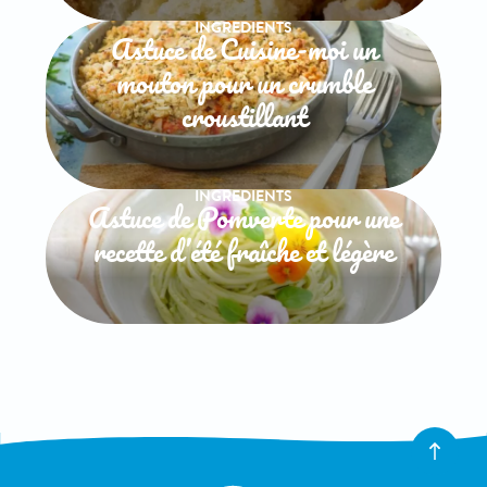
INGREDIENTS
Astuce de Cuisine-moi un
mouton pour un crumble
croustillant
INGREDIENTS
Astuce de Pomverte pour une
recette d’été fraîche et légère