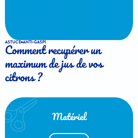
ASTUCE
ANTI-GASPI
Comment recupérer un
maximum de jus de vos
citrons ?
Matériel