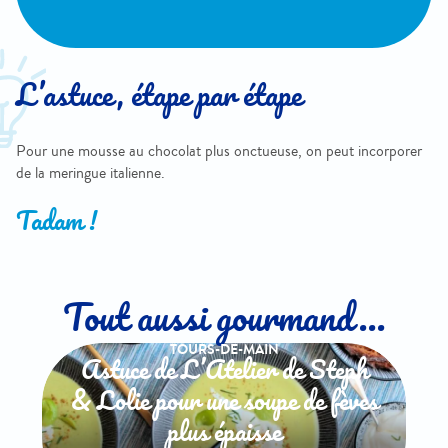
L’astuce, étape par étape
Pour une mousse au chocolat plus onctueuse, on peut incorporer
de la meringue italienne.
Tadam !
Tout aussi gourmand...
TOURS-DE-MAIN
Astuce de L’Atelier de Steph
& Lolie pour une soupe de fèves
plus épaisse