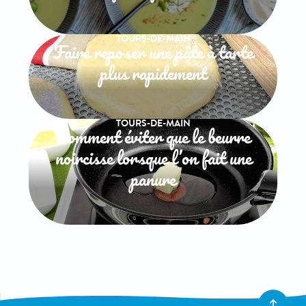
TOURS-DE-MAIN
Faire reposer une pâte à tarte
plus rapidement
TOURS-DE-MAIN
Comment éviter que le beurre
noircisse lorsque l’on fait une
panure