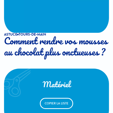
ASTUCE
TOURS-DE-MAIN
Comment rendre vos mousses
au chocolat plus onctueuses ?
Matériel
COPIER LA LISTE