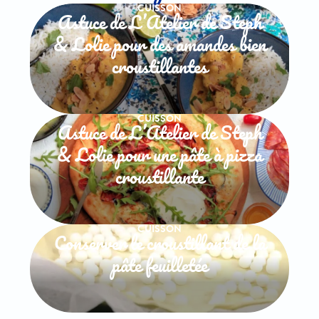
CUISSON
Astuce de L’Atelier de Steph
& Lolie pour des amandes bien
croustillantes
CUISSON
Astuce de L’Atelier de Steph
& Lolie pour une pâte à pizza
croustillante
CUISSON
Conserver le croustillant de la
pâte feuilletée