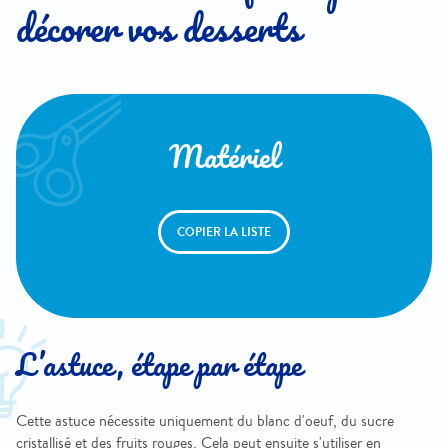
décorer vos desserts
Matériel
COPIER LA LISTE
L’astuce, étape par étape
Cette astuce nécessite uniquement du blanc d'oeuf, du sucre
cristallisé et des fruits rouges. Cela peut ensuite s'utiliser en