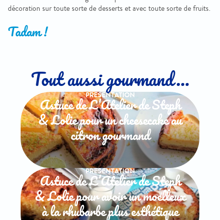
décoration sur toute sorte de desserts et avec toute sorte de fruits.
Tadam !
Tout aussi gourmand...
PRESENTATION
Astuce de L’Atelier de Steph
& Lolie pour un cheesecake au
citron gourmand
PRESENTATION
Astuce de L’Atelier de Steph
& Lolie pour avoir un moelleux
à la rhubarbe plus esthétique