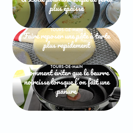
plus épaisse
TOURS-DE-MAIN
Faire reposer une pâte à tarte
plus rapidement
TOURS-DE-MAIN
Comment éviter que le beurre
noircisse lorsque l’on fait une
panure