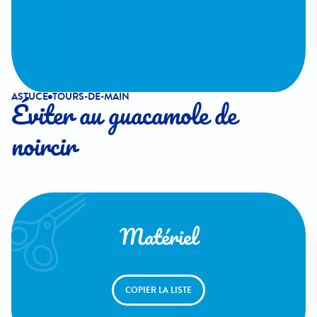
ASTUCE
TOURS-DE-MAIN
Éviter au guacamole de
noircir
Matériel
COPIER LA LISTE