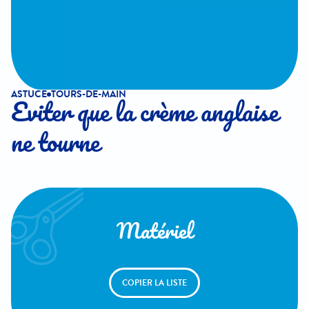
ASTUCE
TOURS-DE-MAIN
Eviter que la crème anglaise
ne tourne
Matériel
COPIER LA LISTE