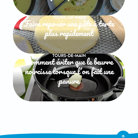
TOURS-DE-MAIN
Faire reposer une pâte à tarte
plus rapidement
TOURS-DE-MAIN
Comment éviter que le beurre
noircisse lorsque l’on fait une
panure