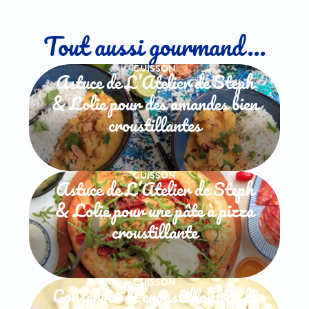
Tout aussi gourmand...
CUISSON
Astuce de L’Atelier de Steph
& Lolie pour des amandes bien
croustillantes
CUISSON
Astuce de L’Atelier de Steph
& Lolie pour une pâte à pizza
croustillante
CUISSON
Conserver le croustillant de la