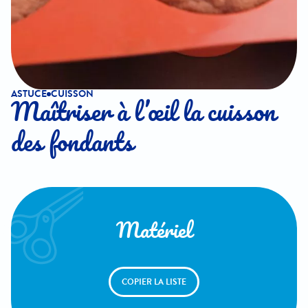
ASTUCE
CUISSON
Maîtriser à l’œil la cuisson
des fondants
Matériel
COPIER LA LISTE