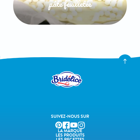
pâte feuilletée
SUIVEZ-NOUS SUR
LA MARQUE
LES PRODUITS
LES RECETTES