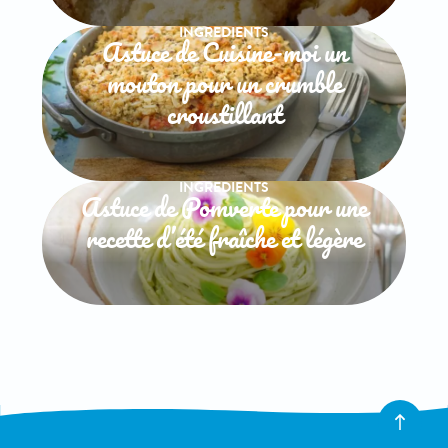
INGREDIENTS
Astuce de Cuisine-moi un
mouton pour un crumble
croustillant
INGREDIENTS
Astuce de Pomverte pour une
recette d’été fraîche et légère