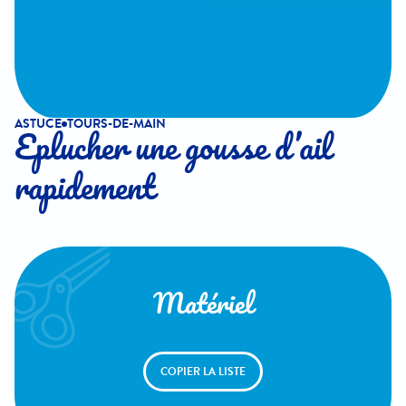
ASTUCE
TOURS-DE-MAIN
Eplucher une gousse d’ail
rapidement
Matériel
COPIER LA LISTE