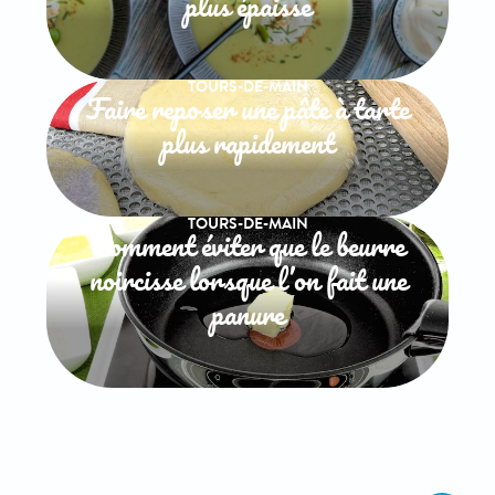
plus épaisse
TOURS-DE-MAIN
Faire reposer une pâte à tarte
plus rapidement
TOURS-DE-MAIN
Comment éviter que le beurre
noircisse lorsque l’on fait une
panure