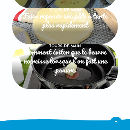
TOURS-DE-MAIN
Faire reposer une pâte à tarte
plus rapidement
TOURS-DE-MAIN
Comment éviter que le beurre
noircisse lorsque l’on fait une
panure