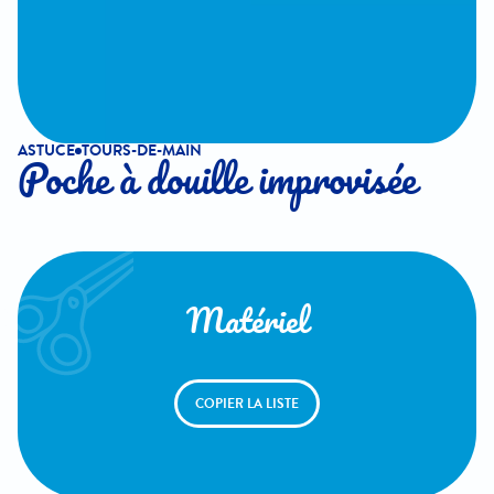
ASTUCE
TOURS-DE-MAIN
Poche à douille improvisée
Matériel
COPIER LA LISTE