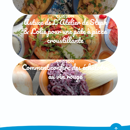
CUISSON
Astuce de L’Atelier de Steph
& Lolie pour une pâte à pizza
croustillante
CUISSON
Comment confire des échalotes
au vin rouge