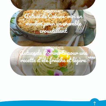
INGREDIENTS
Astuce de Cuisine-moi un
mouton pour un crumble
croustillant
INGREDIENTS
Astuce de Pomverte pour une
recette d’été fraîche et légère