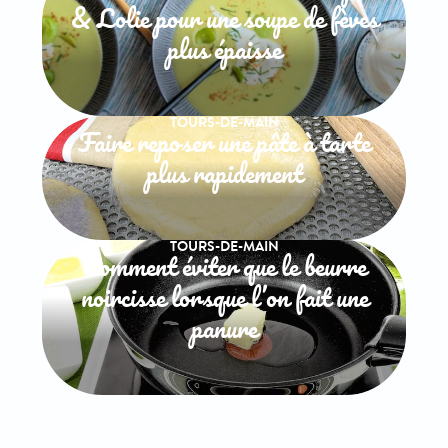
& Lolie pour une soupe de fèves
plus épaisse
TOURS-DE-MAIN
Faire reposer une pâte à tarte
plus rapidement
TOURS-DE-MAIN
Comment éviter que le beurre
noircisse lorsque l’on fait une
panure