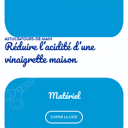
ASTUCE
TOURS-DE-MAIN
Réduire l’acidité d’une
vinaigrette maison
Matériel
COPIER LA LISTE