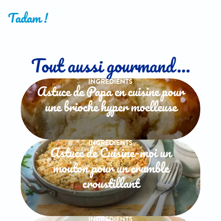
Tadam !
Tout aussi gourmand...
INGREDIENTS
Astuce de Papa en cuisine pour
une brioche hyper moelleuse
INGREDIENTS
Astuce de Cuisine-moi un
mouton pour un crumble
croustillant
INGREDIENTS