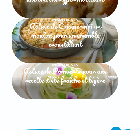
INGREDIENTS
Astuce de Cuisine-moi un
mouton pour un crumble
croustillant
INGREDIENTS
Astuce de Pomverte pour une
recette d’été fraîche et légère