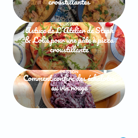
croustillantes
CUISSON
Astuce de L’Atelier de Steph
& Lolie pour une pâte à pizza
croustillante
CUISSON
Comment confire des échalotes
au vin rouge