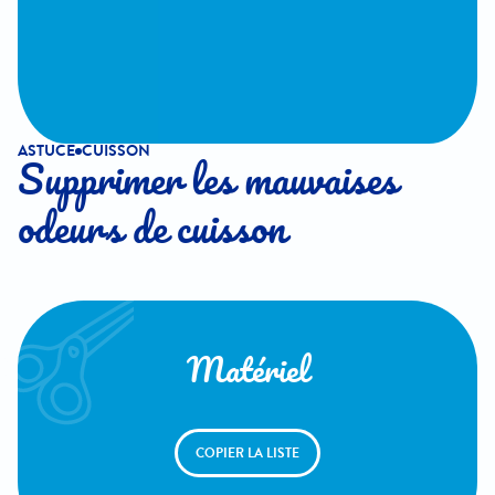
ASTUCE
CUISSON
Supprimer les mauvaises
odeurs de cuisson
Matériel
COPIER LA LISTE