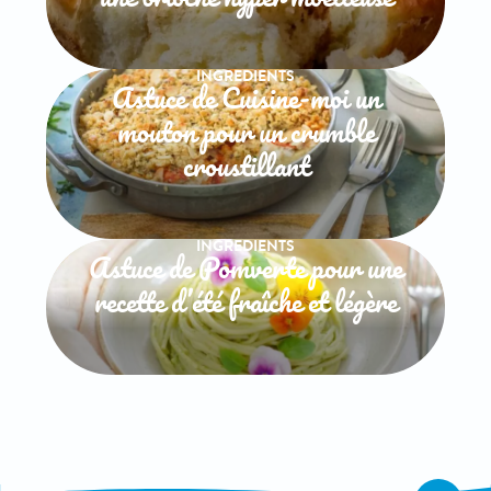
INGREDIENTS
Astuce de Cuisine-moi un
mouton pour un crumble
croustillant
INGREDIENTS
Astuce de Pomverte pour une
recette d’été fraîche et légère