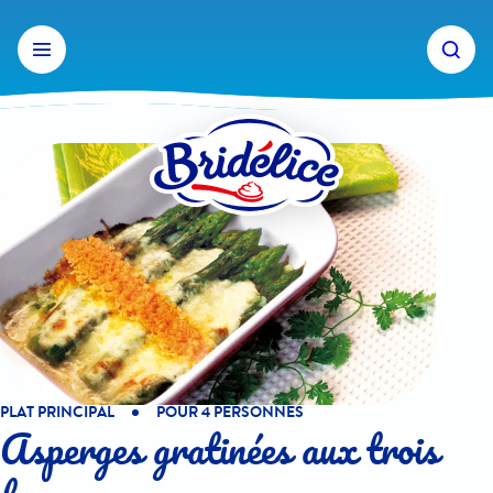
Aller
au
contenu
PLAT PRINCIPAL
POUR 4 PERSONNES
Asperges gratinées aux trois