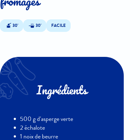
fromages
30'
30'
FACILE
Ingrédients
500 g d'asperge verte
2 échalote
1 noix de beurre