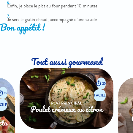
Enfin, je place le plat au four pendant 10 minutes.
Je sers le gratin chaud, accompagné d’une salade.
Bon appétit !
Tout aussi gourmand
25
15
FACILE
PLAT PRINCIPAL
CILE
Poulet crémeux au citron
eta