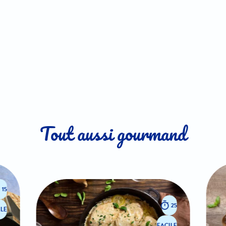
Tout aussi gourmand
15
25
LE
FACILE