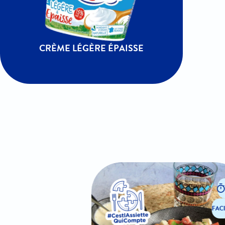
CRÈME LÉGÈRE ÉPAISSE
35
FACILE
FACI
INCIPAL