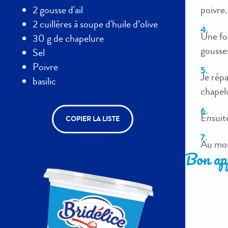
poivre.
2 gousse d'ail
2 cuillères à soupe d'huile d’olive
Une foi
30 g de chapelure
gousses
Sel
Poivre
Je répa
basilic
chapel
Ensuite
COPIER LA LISTE
Au mome
Bon app