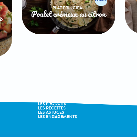
PLAT PRINCIPAL
Poulet crémeux au citron
e
LA MARQUE
LES PRODUITS
LES RECETTES
LES ASTUCES
LES ENGAGEMENTS