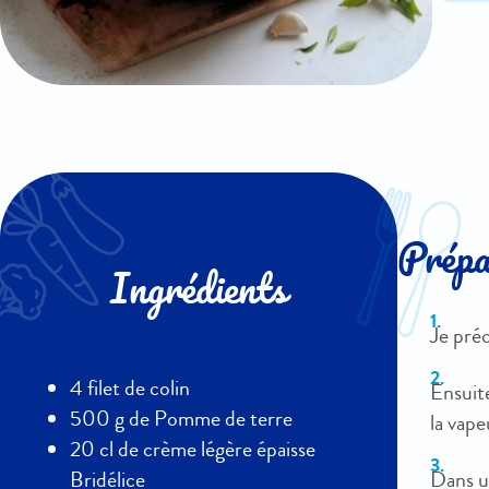
Prépar
Ingrédients
Je préc
4 filet de colin
Ensuit
500 g de Pomme de terre
la vape
20 cl de crème légère épaisse
Dans un
Bridélice