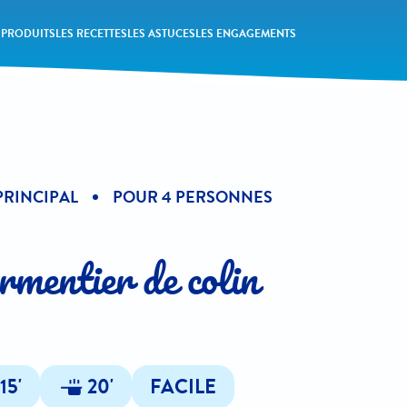
 PRODUITS
LES RECETTES
LES ASTUCES
LES ENGAGEMENTS
PRINCIPAL
POUR 4 PERSONNES
rmentier de colin
15'
20'
FACILE