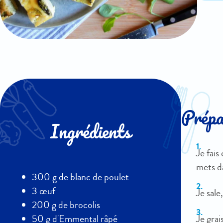
Prépar
Ingrédients
Je fais
mets da
300 g de blanc de poulet
3 œuf
Je sale
200 g de brocolis
Je grai
50 g d'Emmental râpé