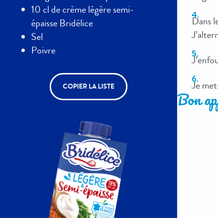
10 cl de crème légère semi-
Dans l
épaisse Bridélice
J’alte
Sel
Poivre
J’enfo
Je mets
COPIER LA LISTE
Bon app