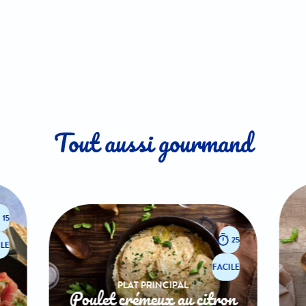
Tout aussi gourmand
15
25
LE
FACILE
PLAT PRINCIPAL
Poulet crémeux au citron