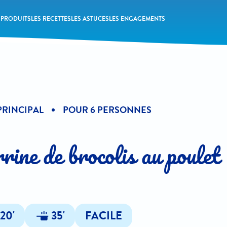
 PRODUITS
LES RECETTES
LES ASTUCES
LES ENGAGEMENTS
PRINCIPAL
POUR 6 PERSONNES
rine de brocolis au poulet
20'
35'
FACILE