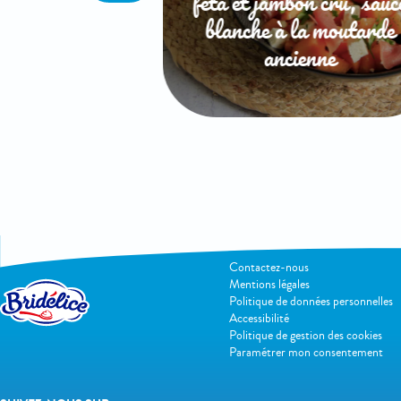
feta et jambon cru, sauc
blanche à la moutarde
ancienne
INFOS PRATIQUES
Contactez-nous
Mentions légales
Politique de données personnelles
Accessibilité
Politique de gestion des cookies
Paramétrer mon consentement