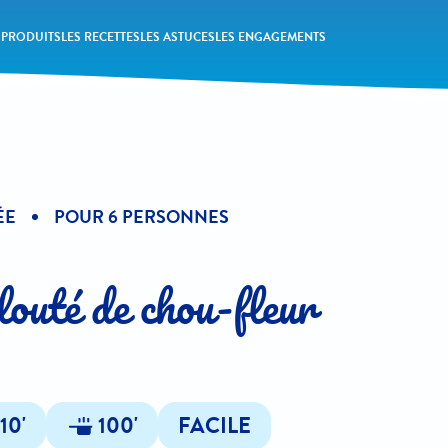
 PRODUITS
LES RECETTES
LES ASTUCES
LES ENGAGEMENTS
ÉE
POUR 6 PERSONNES
louté de chou-fleur
10'
100'
FACILE