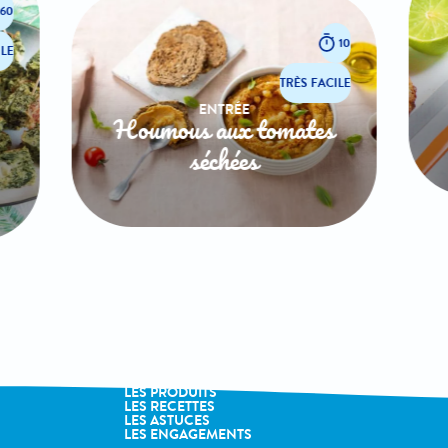
60
10
LE
TRÈS FACILE
ENTRÉE
Houmous aux tomates
séchées
LA MARQUE
LES PRODUITS
LES RECETTES
LES ASTUCES
LES ENGAGEMENTS