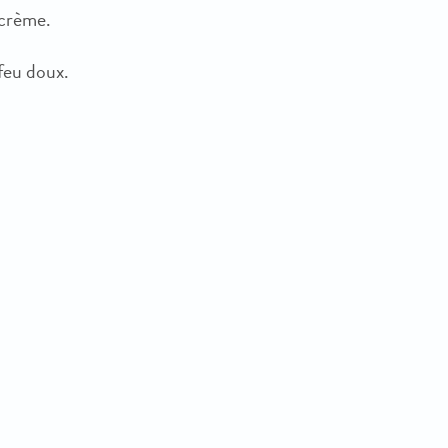
a crème.
 feu doux.