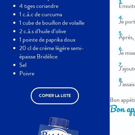
Ensuite
4 tiges coriandre
1 c.à.c de curcuma
Je port
1 cube de bouillon de volaille
2 c.à.s d'huile d’olive
Après,
1 pointe de paprika doux
20 cl de crème légère semi-
Je mixe
épaisse Bridélice
Sel
J’ajout
Poivre
J’assai
COPIER LA LISTE
Bon appéti
Bon app