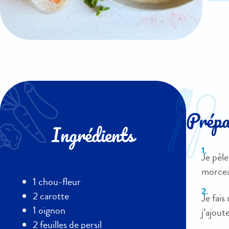
Prépar
Ingrédients
Je pèle
morcea
1 chou-fleur
2 carotte
Je fais
1 oignon
j’ajout
2 feuilles de persil