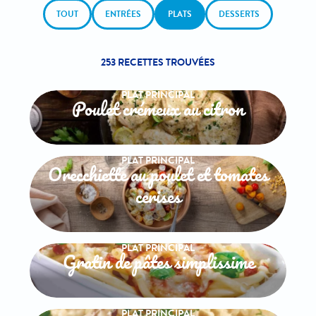
TOUT
ENTRÉES
PLATS
DESSERTS
253 RECETTES TROUVÉES
PLAT PRINCIPAL
Poulet crémeux au citron
PLAT PRINCIPAL
Orecchiette au poulet et tomates
cerises
PLAT PRINCIPAL
Gratin de pâtes simplissime
PLAT PRINCIPAL