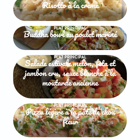
Risotto à la crème
PLAT PRINCIPAL
Buddha bowl au poulet mariné
PLAT PRINCIPAL
Salade estivale melon, feta et
jambon cru, sauce blanche à la
moutarde ancienne
PLAT PRINCIPAL
Pizza légère à la pâte de chou
fleur