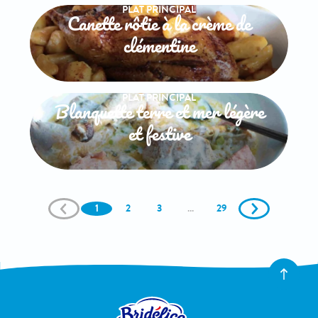
PLAT PRINCIPAL
Canette rôtie à la crème de
clémentine
PLAT PRINCIPAL
Blanquette terre et mer légère
et festive
1
2
3
…
29