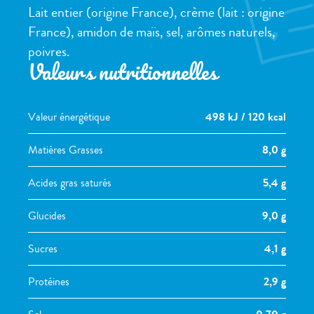
Lait entier (origine France), crème (lait : origine
France), amidon de maïs, sel, arômes naturels,
poivres.
Valeurs nutritionnelles
Valeur énergétique
498 kJ / 120 kcal
Matières Grasses
8,0 g
Acides gras saturés
5,4 g
Glucides
9,0 g
Sucres
4,1 g
Protéines
2,9 g