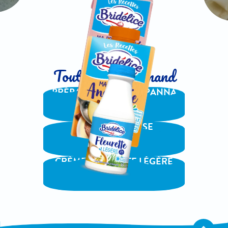
Tout aussi gourmand
PRÉPARATION POUR PANNA
COTTA
CRÈME ANGLAISE
CRÈME FLEURETTE LÉGÈRE