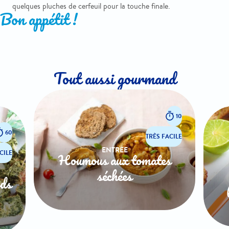
quelques pluches de cerfeuil pour la touche finale.
Bon appétit !
Tout aussi gourmand
10
60
TRÈS FACILE
ENTRÉE
CILE
Houmous aux tomates
séchées
rds