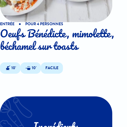
ENTRÉE
POUR 4 PERSONNES
Oeufs Bénédicte, mimolette,
béchamel sur toasts
10'
10'
FACILE