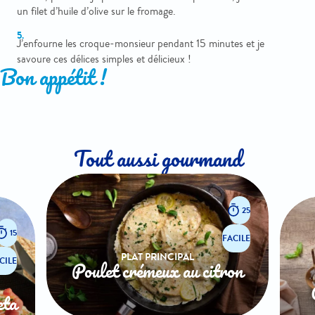
un filet d’huile d’olive sur le fromage.
J’enfourne les croque-monsieur pendant 15 minutes et je
savoure ces délices simples et délicieux !
Bon appétit !
Tout aussi gourmand
25
15
FACILE
PLAT PRINCIPAL
CILE
Poulet crémeux au citron
eta