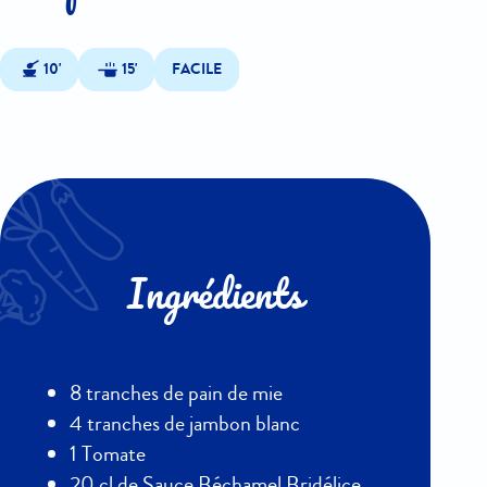
10'
15'
FACILE
Ingrédients
8 tranches de pain de mie
4 tranches de jambon blanc
1 Tomate
20 cl de Sauce Béchamel Bridélice