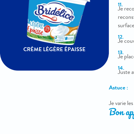
Je rec
reconst
surface
Je cou
CRÈME LÉGÈRE ÉPAISSE
Je plac
Juste a
Astuce :
Je varie le
Bon app