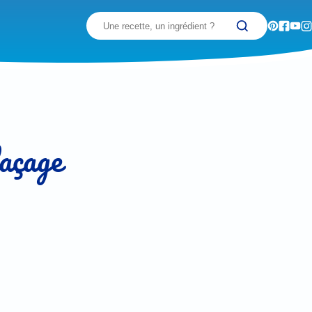
Recherchez
laçage