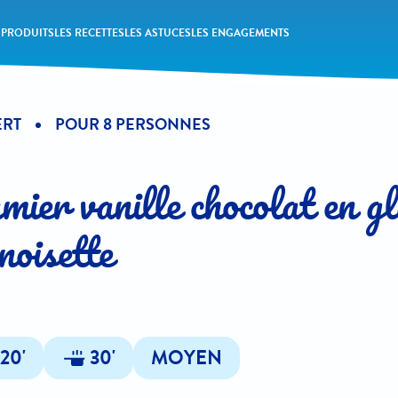
 PRODUITS
LES RECETTES
LES ASTUCES
LES ENGAGEMENTS
ERT
POUR 8 PERSONNES
ier vanille chocolat en g
noisette
20'
30'
MOYEN