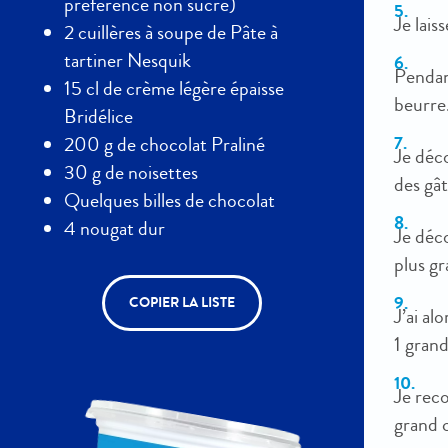
préférence non sucré)
Je lais
2 cuillères à soupe de Pâte à
tartiner Nesquik
Pendant
15 cl de crème légère épaisse
beurre.
Bridélice
200 g de chocolat Praliné
Je déco
30 g de noisettes
des gât
Quelques billes de chocolat
4 nougat dur
Je déco
plus gr
COPIER LA LISTE
J’ai al
1 gran
Je reco
grand c