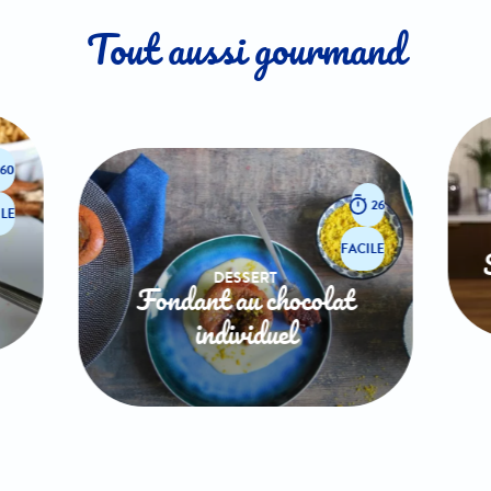
Tout aussi gourmand
60
26
LE
FACILE
DESSERT
Fondant au chocolat
individuel