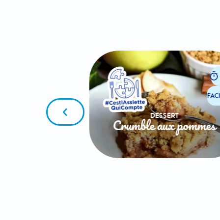
5
FACILE
FACI
SERT
DESSERT
 perdue
Crumble aux pommes