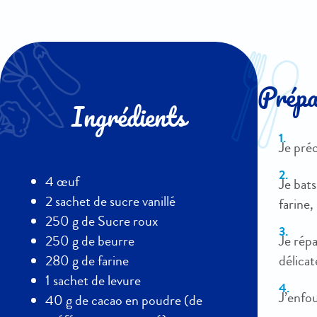
Prépar
Ingrédients
Je préc
4 œuf
Je bats
2 sachet de sucre vanillé
farine,
250 g de Sucre roux
Je répa
250 g de beurre
délica
280 g de farine
1 sachet de levure
J’enfou
40 g de cacao en poudre (de