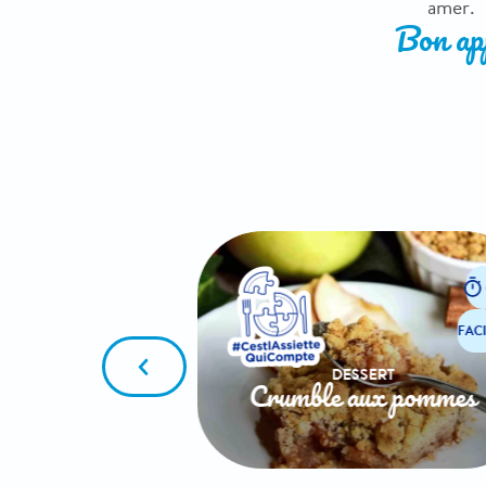
amer.
Bon app
5
FACILE
FACI
SERT
DESSERT
 perdue
Crumble aux pommes