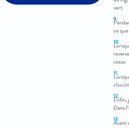
vert.
Pendant
ce que 
Lorsque
reverse
cesse.
Lorsqu’
chocola
Enfin, 
Dans l’
Avant 