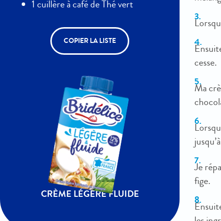
1 cuillère à café de Thé vert
Lorsque
COPIER LA LISTE
Ensuite
cesse.
Ma crèm
chocola
Lorsque
jusqu’
Je répa
fige.
CRÈME LÉGÈRE FLUIDE
Ensuite
les ing