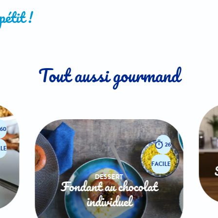
étit !
Tout aussi gourmand
60
26
LE
FACILE
DESSERT
Fondant au chocolat
individuel