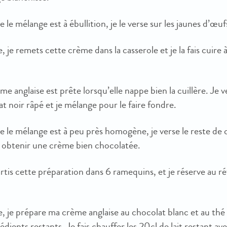
 le mélange est à ébullition, je le verse sur les jaunes d’œ
, je remets cette crème dans la casserole et je la fais cuire
e anglaise est prête lorsqu’elle nappe bien la cuillère. Je 
t noir râpé et je mélange pour le faire fondre.
 le mélange est à peu près homogène, je verse le reste de 
à obtenir une crème bien chocolatée.
rtis cette préparation dans 6 ramequins, et je réserve au r
, je prépare ma crème anglaise au chocolat blanc et au thé 
rédients restants. Je fais chauffer les 20cl de lait restant a