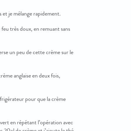
ufs et je mélange rapidement.
 à feu très doux, en remuant sans
verse un peu de cette crème sur le
crème anglaise en deux fois,
éfrigérateur pour que la crème
vert en répétant l’opération avec
vec 20cl de crème et j’ajoute le thé