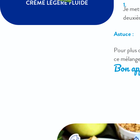
CRÈME LÉGÈRE FLUIDE
Je mets
deuxiè
Astuce :
Pour plus 
ce mélange
Bon app
5