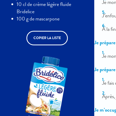
Je mon
10 cl de crème légère fluide
Bridelice
J’enfo
100 g de mascarpone
À la fi
COPIER LA LISTE
Je prépare 
Je mont
Je prépare 
Je fais
Après, 
Je m’occu