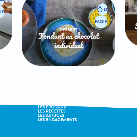
26
LE
FACILE
DESSERT
Fondant au chocolat
individuel
LA MARQUE
LES PRODUITS
LES RECETTES
LES ASTUCES
LES ENGAGEMENTS