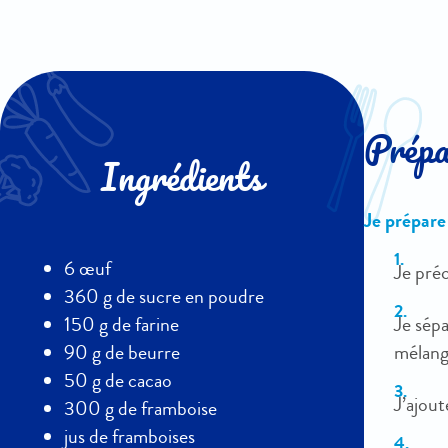
Prépar
Ingrédients
Je prépare 
6 œuf
Je pré
360 g de sucre en poudre
Je sépa
150 g de farine
mélange
90 g de beurre
50 g de cacao
J’ajout
300 g de framboise
jus de framboises