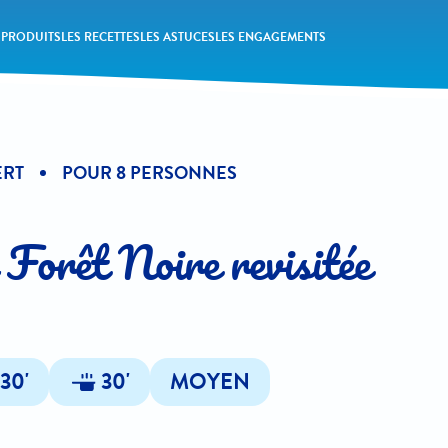
 PRODUITS
LES RECETTES
LES ASTUCES
LES ENGAGEMENTS
ERT
POUR 8 PERSONNES
 Forêt Noire revisitée
30'
30'
MOYEN