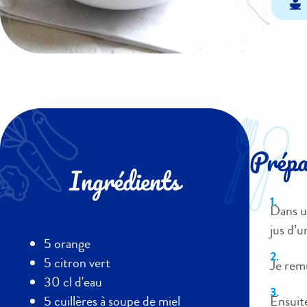
Prépar
Ingrédients
Dans un
jus d’u
5 orange
5 citron vert
Je remu
30 cl d'eau
Ensuite
5 cuillères à soupe de miel