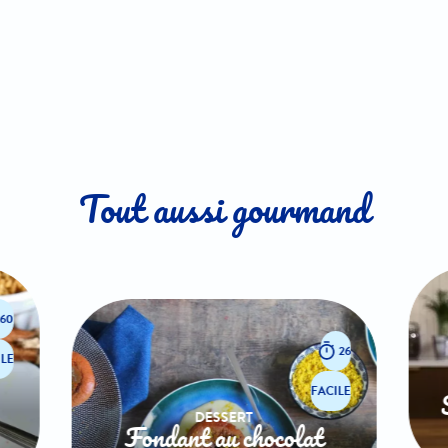
Tout aussi gourmand
60
26
LE
FACILE
DESSERT
Fondant au chocolat