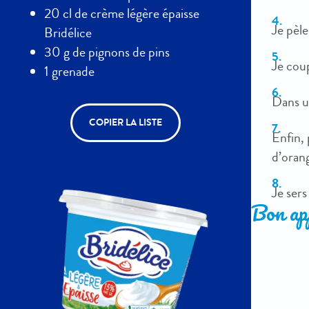
20 cl de crème légère épaisse
Je pèle
Bridélice
30 g de pignons de pins
Je coup
1 grenade
Dans un
COPIER LA LISTE
Enfin, 
d’orang
Je ser
Bon app