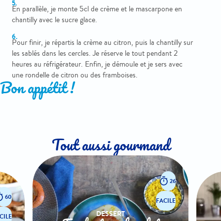
En parallèle, je monte 5cl de crème et le mascarpone en
chantilly avec le sucre glace.
Pour finir, je répartis la crème au citron, puis la chantilly sur
les sablés dans les cercles. Je réserve le tout pendant 2
heures au réfrigérateur. Enfin, je démoule et je sers avec
une rondelle de citron ou des framboises.
Bon appétit !
Tout aussi gourmand
26
60
FACILE
DESSERT
CILE