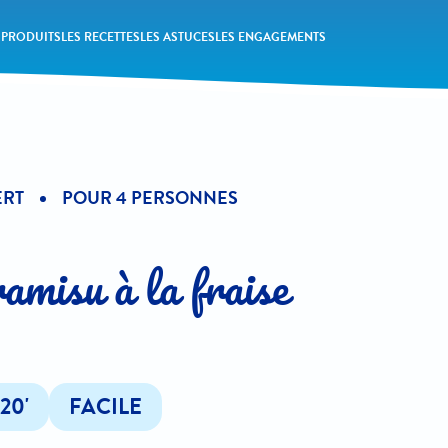
 PRODUITS
LES RECETTES
LES ASTUCES
LES ENGAGEMENTS
ERT
POUR 4 PERSONNES
amisu à la fraise
20'
FACILE