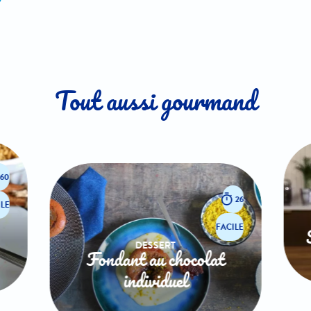
Tout aussi gourmand
60
26
LE
FACILE
DESSERT
Fondant au chocolat
individuel