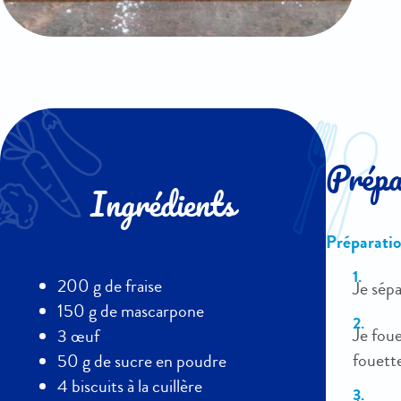
Prépar
Ingrédients
Préparatio
200 g de fraise
Je sépa
150 g de mascarpone
Je foue
3 œuf
fouett
50 g de sucre en poudre
4 biscuits à la cuillère