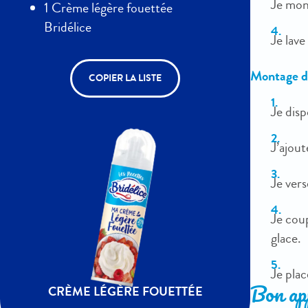
Je mont
1 Crème légère fouettée
Bridélice
Je lave
Montage des
COPIER LA LISTE
Je disp
J’ajou
Je vers
Je coup
glace.
Je plac
CRÈME LÉGÈRE FOUETTÉE
Bon app