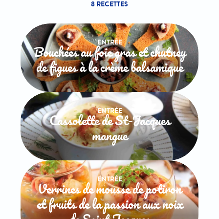
8 RECETTES
ENTRÉE
Bouchées au foie gras et chutney
de figues à la crème balsamique
ENTRÉE
Cassolette de St-Jacques
mangue
ENTRÉE
Verrines de mousse de potiron
et fruits de la passion aux noix