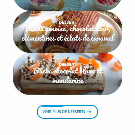
DESSERT
Bûche génoise, chocolat noir,
clémentines et éclats de caramel
DESSERT
Bûche chocolat blanc et
mandarine
VOIR PLUS DE DESSERTS