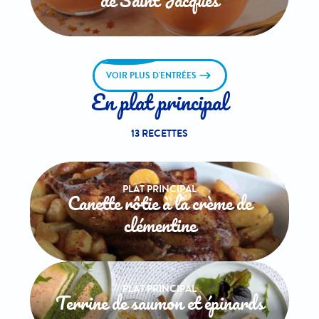
de Saint Jacques
VOIR PLUS D'ENTRÉES
En plat principal
13 RECETTES
PLAT PRINCIPAL
Canette rôtie à la crème de
clémentine
PLAT PRINCIPAL
Terrine de saumon et épinards