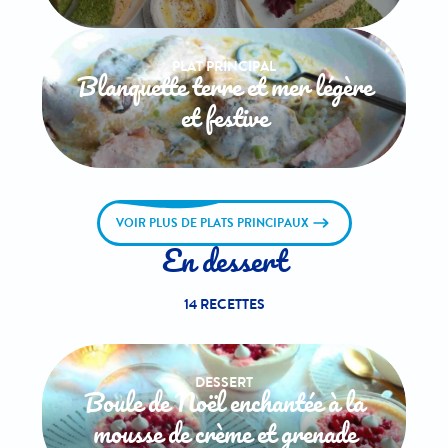
PLAT PRINCIPAL
Blanquette terre et mer légère
et festive
VOIR PLUS DE PLATS PRINCIPAUX
En dessert
14 RECETTES
DESSERT
Boule de Noël enchantée à la
mousse de crème et grenade