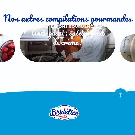
Nos autres compilations gourmandes
COMPILATIONS GOURMANDES
Anti-gaspi : spécial fond
de crème !