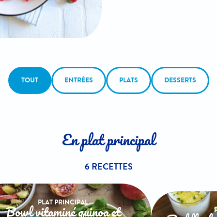
TOUT
ENTRÉES
PLATS
DESSERTS
En plat principal
6 RECETTES
PLAT PRINCIPAL
Bowl vitaminé quinoa et