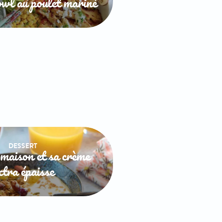
wl au poulet mariné
DESSERT
maison et sa crème
xtra épaisse