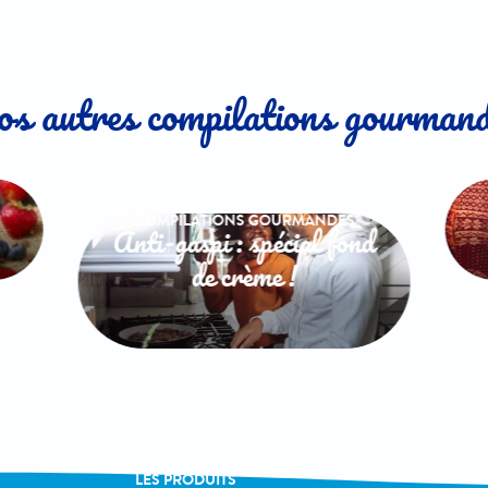
s autres compilations gourman
COMPILATIONS GOURMANDES
Anti-gaspi : spécial fond
de crème !
LA MARQUE
LES PRODUITS