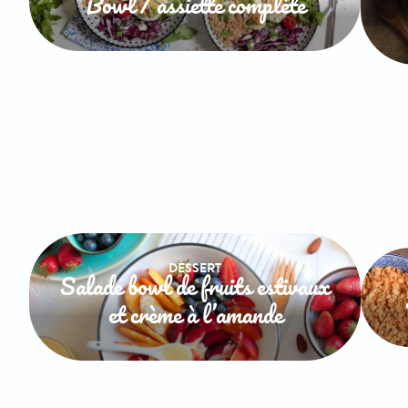
Bowl / assiette complète
DESSERT
Salade bowl de fruits estivaux
et crème à l’amande