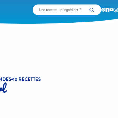
Recherchez
NDES
10 RECETTES
wl