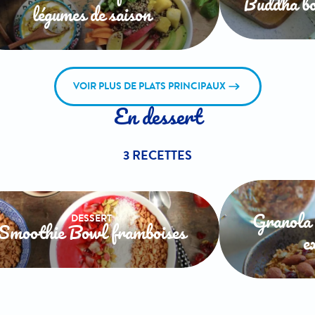
Buddha bo
légumes de saison
VOIR PLUS DE PLATS PRINCIPAUX
En dessert
3 RECETTES
DESSERT
Granola 
Smoothie Bowl framboises
e