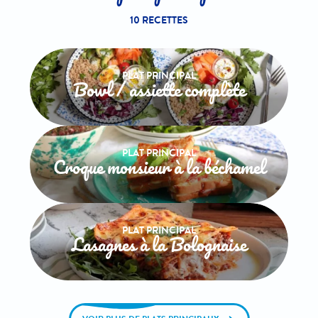
10 RECETTES
PLAT PRINCIPAL
Bowl / assiette complète
PLAT PRINCIPAL
Croque monsieur à la béchamel
PLAT PRINCIPAL
Lasagnes à la Bolognaise