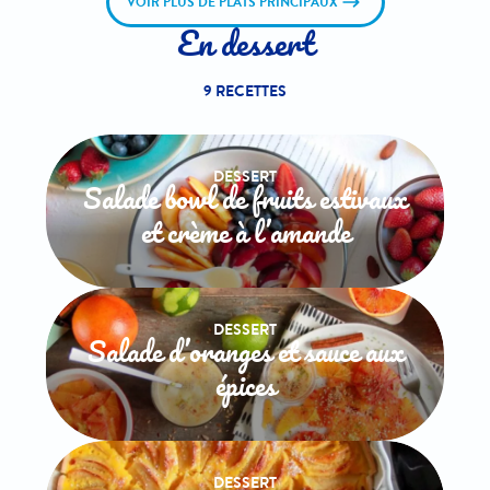
VOIR PLUS DE PLATS PRINCIPAUX
En dessert
9 RECETTES
DESSERT
Salade bowl de fruits estivaux
et crème à l’amande
DESSERT
Salade d’oranges et sauce aux
épices
DESSERT