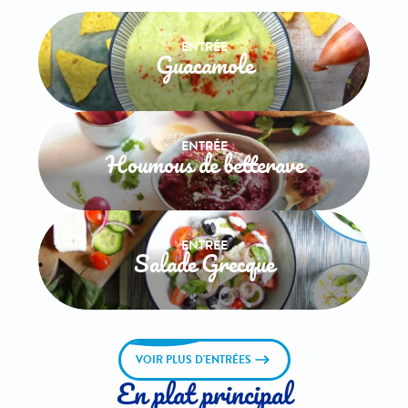
ENTRÉE
Guacamole
ENTRÉE
Houmous de betterave
ENTRÉE
Salade Grecque
VOIR PLUS D'ENTRÉES
En plat principal