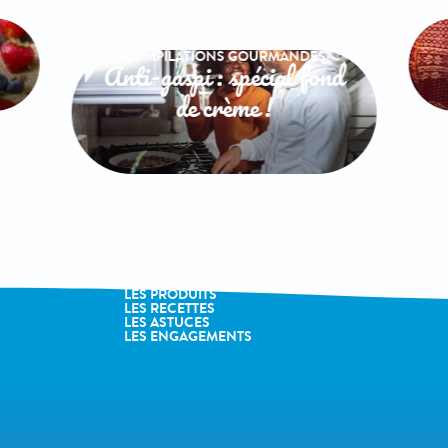
COMPILATIONS GOURMANDES
Anti-gaspi : spécial fond
de crème !
LA MARQUE
LES PRODUITS
LES RECETTES
LES ASTUCES
LES ENGAGEMENTS