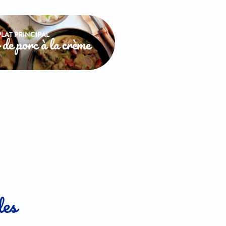
PLAT PRINCIPAL
de porc à la crème
des