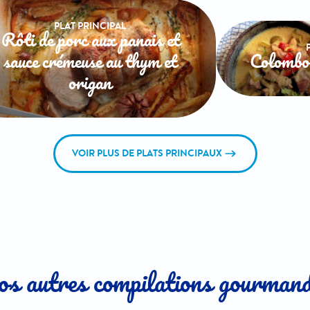
PLAT PRINCIPAL
Rôti de porc aux panais et
sauce crémeuse au thym et
Colombo 
origan
VOIR PLUS DE PLATS PRINCIPAUX
s autres compilations gourman