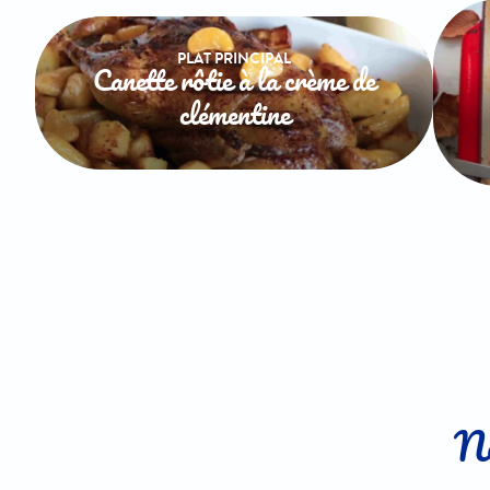
PLAT PRINCIPAL
Canette rôtie à la crème de
clémentine
No