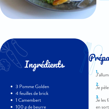
Prépar
Ingrédients
J’allum
3 Pomme Golden
Je pèle
4 feuilles de brick
Je les 
1 Camembert
en sort
100 g de beurre