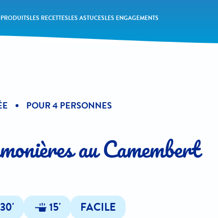
 PRODUITS
LES RECETTES
LES ASTUCES
LES ENGAGEMENTS
ÉE
POUR 4 PERSONNES
monières au Camembert
30'
15'
FACILE