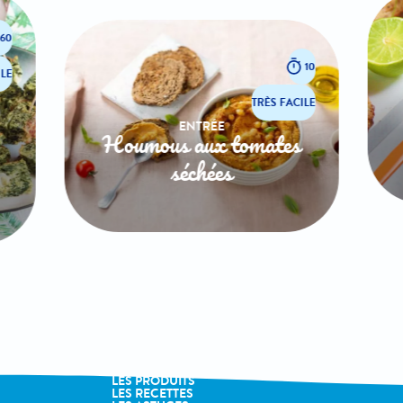
60
10
LE
TRÈS FACILE
ENTRÉE
Houmous aux tomates
séchées
LA MARQUE
LES PRODUITS
LES RECETTES