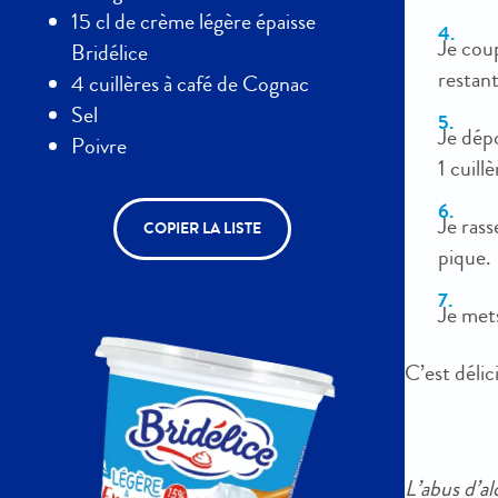
15 cl de crème légère épaisse
Je coup
Bridélice
restant
4 cuillères à café de Cognac
Sel
Je dép
Poivre
1 cuill
Je ras
COPIER LA LISTE
pique.
Je mets
C’est délic
L’abus d’a