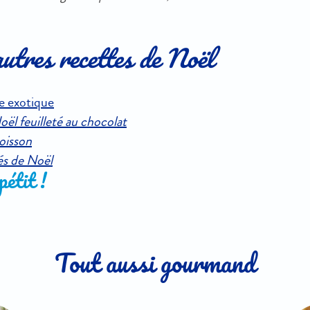
utres recettes de Noël
te exotique
ël feuilleté au chocolat
poisson
és de Noël
étit !
Tout aussi gourmand