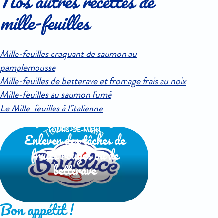
Nos autres recettes de
mille-feuilles
Mille-feuilles craquant de saumon au
pamplemousse
Mille-feuilles de betterave et fromage frais au noix
Mille-feuilles au saumon fumé
Le Mille-feuilles à l’italienne
TOURS-DE-MAIN
Enlever des tâches de
fruits rouges ou de
betterave
Bon appétit !