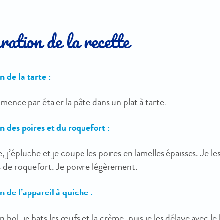
ation de la recette
 de la tarte :
ence par étaler la pâte dans un plat à tarte.
n des poires et du roquefort :
, j’épluche et je coupe les poires en lamelles épaisses. Je le
s de roquefort. Je poivre légèrement.
 de l’appareil à quiche :
 bol, je bats les œufs et la crème, puis je les délaye avec le 