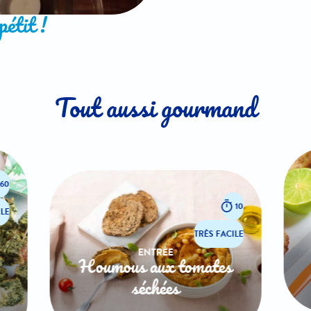
étit !
Tout aussi gourmand
60
10
LE
TRÈS FACILE
ENTRÉE
Houmous aux tomates
séchées