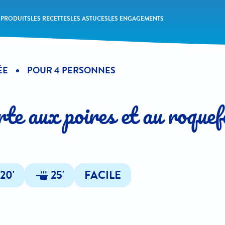
 PRODUITS
LES RECETTES
LES ASTUCES
LES ENGAGEMENTS
ÉE
POUR 4 PERSONNES
te aux poires et au roquef
20'
25'
FACILE