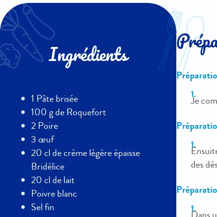
Prépar
Ingrédients
Préparation
1 Pâte brisée
Je comm
100 g de Roquefort
Préparatio
2 Poire
3 œuf
Ensuite
20 cl de crème légère épaisse
des dé
Bridélice
20 cl de lait
Préparation
Poivre blanc
Sel fin
Dans un