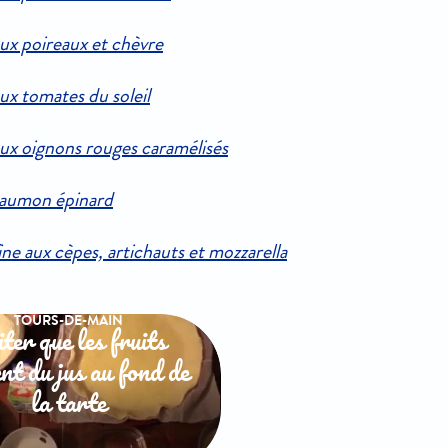
aux poireaux et chèvre
ux tomates du soleil
aux oignons rouges caramélisés
saumon épinard
ine aux cèpes, artichauts et mozzarella
TOURS-DE-MAIN
ter que les fruits
nt du jus au fond de
la tarte