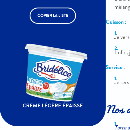
mélang
COPIER LA LISTE
Cuisson :
Je vers
Enfin,
Service
:
Je sers
CRÈME LÉGÈRE ÉPAISSE
Nos au
Tarte 