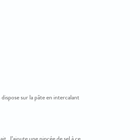
s dispose sur la pâte en intercalant
lait. J’ajoute une pincée de sel à ce